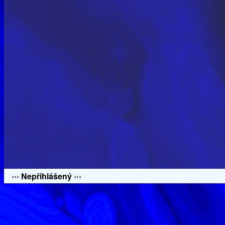
›››
Nepřihlášený
‹‹‹