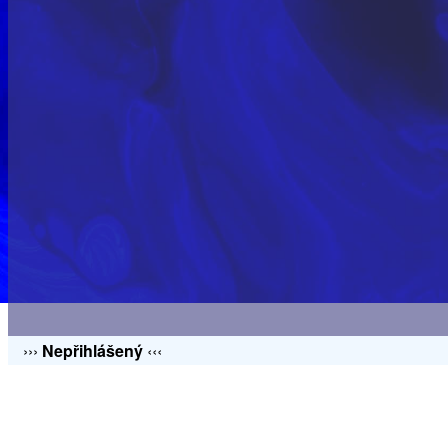
›››
Nepřihlášený
‹‹‹